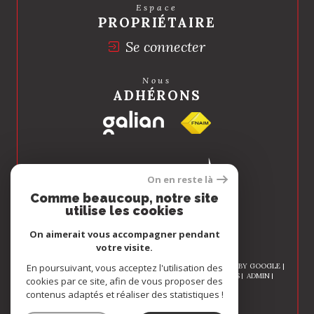
Espace
PROPRIÉTAIRE
Se connecter
Nous
ADHÉRONS
On en reste là
Comme beaucoup, notre site
utilise les cookies
On aimerait vous accompagner pendant
votre visite.
© 2026 | TOUS DROITS RÉSERVÉS | TRADUCTION POWERED BY GOOGLE |
En poursuivant, vous acceptez l'utilisation des
NOS HONORAIRES
PLAN DU SITE
MENTIONS LÉGALES
ADMIN
cookies par ce site, afin de vous proposer des
NOS LIENS
POLITIQUE RGPD
COOKIES
contenus adaptés et réaliser des statistiques !